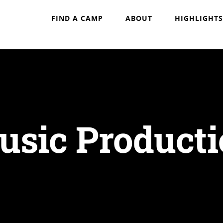
FIND A CAMP
ABOUT
HIGHLIGHTS
sic Product