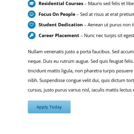
Residential Courses
– Mauris sed felis et libe
Focus On People
– Sed at risus at erat pretium
Student Dedication
– Aenean ut purus non 
Career Placement
– Nunc nec turpis sit egest
Nullam venenatis justo a porta faucibus. Sed accumsa
neque. Duis eu rutrum augue. Sed quis feugiat feli
tincidunt mattis ligula, non pharetra turpis posuer
nibh. Suspendisse congue velit dui, quis dictum t
cursus, justo purus varius nisl, iaculis mattis lectu
Apply Today