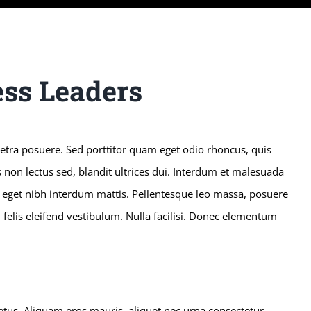
ss Leaders
tra posuere. Sed porttitor quam eget odio rhoncus, quis
non lectus sed, blandit ultrices dui. Interdum et malesuada
s eget nibh interdum mattis. Pellentesque leo massa, posuere
id felis eleifend vestibulum. Nulla facilisi. Donec elementum
metus. Aliquam eros mauris, aliquet nec urna consectetur,