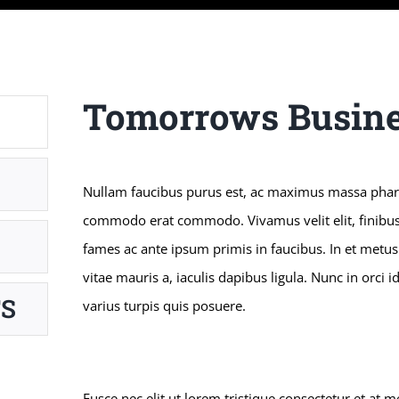
Tomorrows Busine
Nullam faucibus purus est, ac maximus massa phare
commodo erat commodo. Vivamus velit elit, finibus 
fames ac ante ipsum primis in faucibus. In et metu
vitae mauris a, iaculis dapibus ligula. Nunc in orci 
S
varius turpis quis posuere.
Fusce nec elit ut lorem tristique consectetur et at 