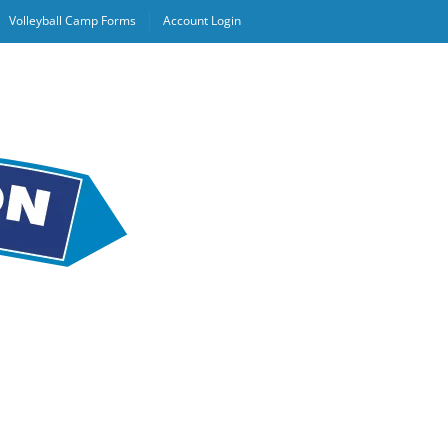
Volleyball Camp Forms
Account Login