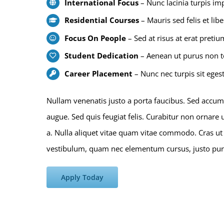
International Focus
– Nunc lacinia turpis im
Residential Courses
– Mauris sed felis et libe
Focus On People
– Sed at risus at erat pretium
Student Dedication
– Aenean ut purus non 
Career Placement
– Nunc nec turpis sit egest
Nullam venenatis justo a porta faucibus. Sed accums
augue. Sed quis feugiat felis. Curabitur non ornare
a. Nulla aliquet vitae quam vitae commodo. Cras ut 
vestibulum, quam nec elementum cursus, justo purus 
Apply Today