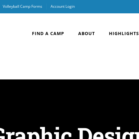
Volleyball Camp Forms
Account Login
FIND A CAMP
ABOUT
HIGHLIGHTS
Graphic Desig