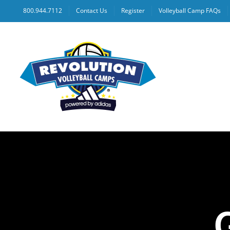
Skip
800.944.7112
Contact Us
Register
Volleyball Camp FAQs
to
content