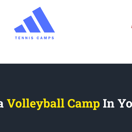
 a
Volleyball Camp
In Y