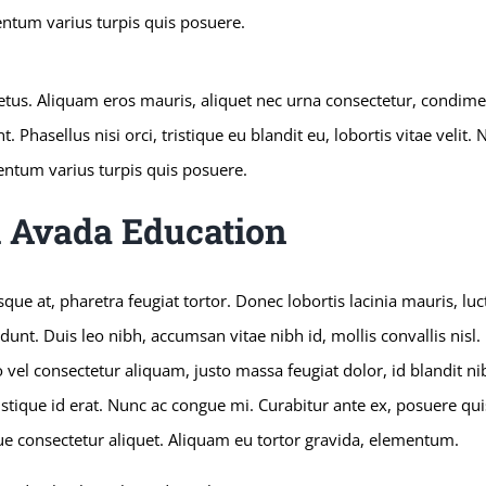
mentum varius turpis quis posuere.
 metus. Aliquam eros mauris, aliquet nec urna consectetur, condime
Phasellus nisi orci, tristique eu blandit eu, lobortis vitae velit.
ementum varius turpis quis posuere.
h Avada Education
ue at, pharetra feugiat tortor. Donec lobortis lacinia mauris, luc
idunt. Duis leo nibh, accumsan vitae nibh id, mollis convallis nisl.
 vel consectetur aliquam, justo massa feugiat dolor, id blandit nib
stique id erat. Nunc ac congue mi. Curabitur ante ex, posuere quis
gue consectetur aliquet. Aliquam eu tortor gravida, elementum.